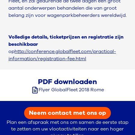
Fleet, en zal gedurende de twee dagen een groot
aantal onderwerpen behandelen die van groot
belang zijn voor wagenparkbeheerders wereldwijd.
Volledige details, ticketprijzen en registratie zijn
beschikbaar
op
http://conference.globalfleet.com/practical-
information/registration-fee.html
PDF downloaden
Flyer GlobalFleet 2018 Rome
Neem contact met ons op
Plan een afspraak met ons om samen de eerste stap
te zetten om uw vlootactiviteiten naar een hoger