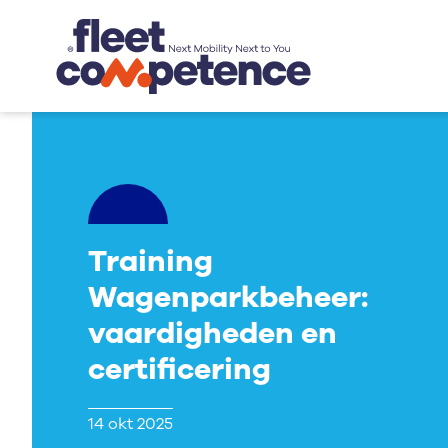
Training
Wagenparkbeheer:
vaardigheden en
certificering
14 okt 2025