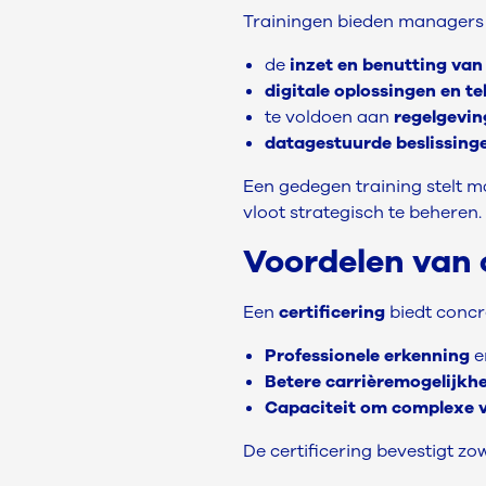
Trainingen bieden managers 
de
inzet en benutting van
digitale oplossingen en t
te voldoen aan
regelgevin
datagestuurde beslissing
Een gedegen training stelt m
vloot strategisch te beheren.
Voordelen van 
Een
certificering
biedt concr
Professionele erkenning
e
Betere carrièremogelijkh
Capaciteit om complexe v
De certificering bevestigt zo