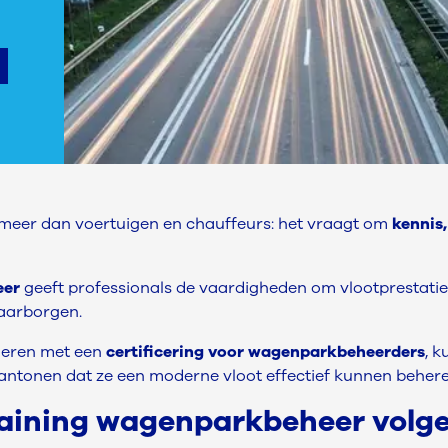
t meer dan voertuigen en chauffeurs: het vraagt om
kennis,
eer
geeft professionals de vaardigheden om vlootprestaties
aarborgen.
neren met een
certificering voor wagenparkbeheerders
, 
ntonen dat ze een moderne vloot effectief kunnen behere
aining wagenparkbeheer volg