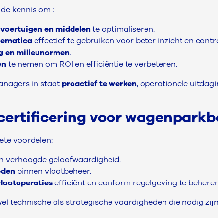
de kennis om :
 voertuigen en middelen
te optimaliseren.
elematica
effectief te gebruiken voor beter inzicht en contro
g en milieunormen
.
en
te nemen om ROI en efficiëntie te verbeteren.
anagers in staat
proactief te werken
, operationele uitdag
certificering voor wagenpark
ete voordelen:
n verhoogde geloofwaardigheid.
eden
binnen vlootbeheer.
lootoperaties
efficiënt en conform regelgeving te beheren
wel technische als strategische vaardigheden die nodig zij