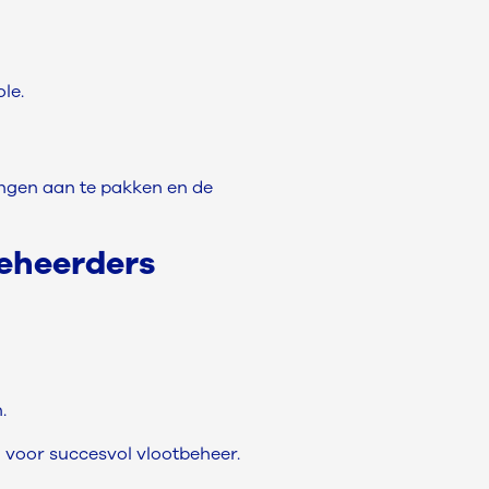
le.
ingen aan te pakken en de
beheerders
.
n voor succesvol vlootbeheer.