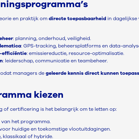
ainingsprogramma’s
orie en praktijk om
directe toepasbaarheid
in dagelijks
beheer
: planning, onderhoud, veiligheid.
elematica
: GPS-tracking, beheersplatforms en data-analys
efficiëntie
: emissiereductie, resource-optimalisatie.
n
: leiderschap, communicatie en teambeheer.
t zodat managers de
geleerde kennis direct kunnen toepas
gramma kiezen
g of certificering is het belangrijk om te letten op:
van het programma.
voor huidige en toekomstige vlootuitdagingen.
e, klassikaal of hybride.