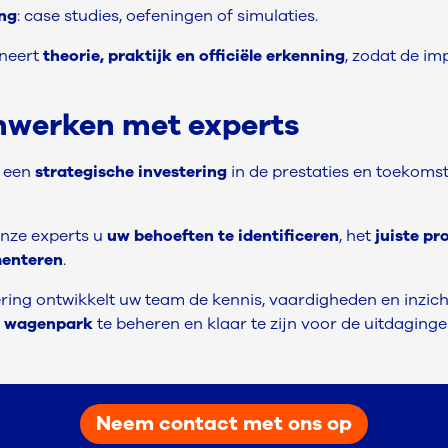
ing
: case studies, oefeningen of simulaties.
neert
theorie, praktijk en officiële erkenning
, zodat de im
werken met experts
n een
strategische investering
in de prestaties en toekoms
onze experts u
uw behoeften te identificeren
, het
juiste p
menteren
.
ering ontwikkelt uw team de kennis, vaardigheden en inzich
am wagenpark
te beheren en klaar te zijn voor de uitdagin
Neem contact met ons op