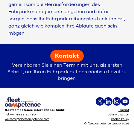
gemeinsam die Herausforderungen des
Fuhrparkmanagements angehen und dafür
sorgen, dass Ihr Fuhrpark reibungslos funktioniert,
ganz gleich wie komplex Ihre Abläufe auch sein
mögen.
Kontakt
Vereinbaren Sie einen Termin mit uns, als ersten
Schritt, um Ihren Fuhrpark auf das nächste Level zu
bringen.
fleetcompetence international GmbH
Imprint
Tel +41 4468 80480
Data Protection
welcome@fleetcompetence.com
Cookie Policy
© fleetcompetence Group 2026