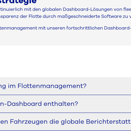
strategie
tinuierlich mit den globalen Dashboard-Lösungen von fle
nsparenz der Flotte durch maßgeschneiderte Software zu 
lottenmanagement mit unseren fortschrittlichen Dashboard
ung im Flottenmanagement?
utet, dass die wichtigsten Flottendaten in einem maßges
ten-Dashboard enthalten?
issionen und lieferantenbezogene Informationen auf vers
ette von Fuhrparkdaten enthalten, von der Kilometerleist
ten Fahrzeugen die globale Berichterstat
Das Ziel ist es, wichtige Datenpunkte in einer Schnittste