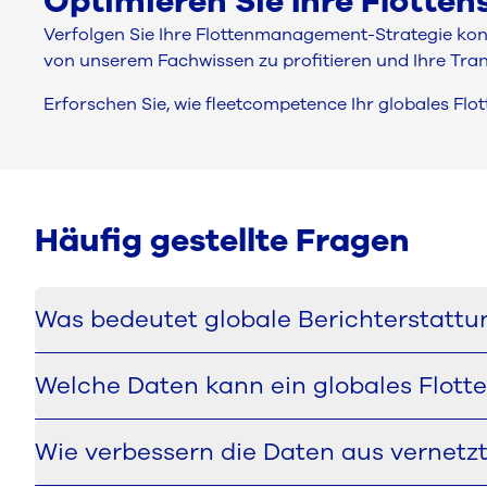
Optimieren Sie Ihre Flotten
Verfolgen Sie Ihre Flottenmanagement-Strategie kon
von unserem Fachwissen zu profitieren und Ihre Tra
Erforschen Sie, wie fleetcompetence Ihr globales F
Häufig gestellte Fragen
Was bedeutet globale Berichterstatt
Globale Berichterstattung im Flottenmanagement bede
Welche Daten kann ein globales Flot
internationale Organisationen Leistung, Kosten, Em
Ein globales Fuhrpark-Dashboard kann eine breite Pal
Wie verbessern die Daten aus vernetz
Betriebskosten und Informationen zu den Lieferanten. 
erleichtern.