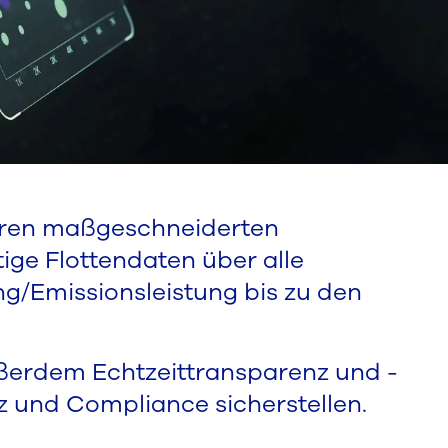
eren maßgeschneiderten
ige Flottendaten über alle
ng/Emissionsleistung bis zu den
ußerdem Echtzeittransparenz und -
nz und Compliance sicherstellen.