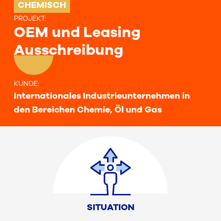
CHEMISCH
PROJEKT
:
OEM und Leasing
Ausschreibung
KUNDE
:
Internationales Industrieunternehmen in
den Bereichen Chemie, Öl und Gas
SITUATION