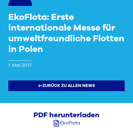
EkoFlota: Erste
internationale Messe für
umweltfreundliche Flotten
in Polen
1. Mai 2017
ZURÜCK ZU ALLEN NEWS
PDF herunterladen
EkoFlota