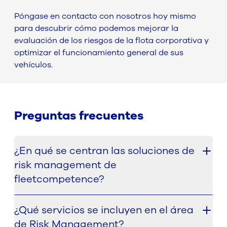
Póngase en contacto con nosotros hoy mismo
para descubrir cómo podemos mejorar la
evaluación de los riesgos de la flota corporativa y
optimizar el funcionamiento general de sus
vehículos.
Preguntas frecuentes
¿En qué se centran las soluciones de
risk management de
fleetcompetence?
El área de Risk Management ayuda a las
¿Qué servicios se incluyen en el área
organizaciones a identificar, evaluar y mitigar los
de Risk Management?
principales riesgos que afectan a las flotas