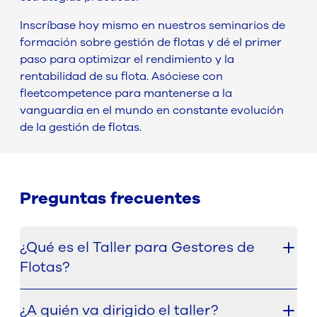
Inscríbase hoy mismo en nuestros seminarios de
formación sobre gestión de flotas y dé el primer
paso para optimizar el rendimiento y la
rentabilidad de su flota. Asóciese con
fleetcompetence para mantenerse a la
vanguardia en el mundo en constante evolución
de la gestión de flotas.
Preguntas frecuentes
¿Qué es el Taller para Gestores de
Flotas?
El taller para gestores de flotas es un servicio de
¿A quién va dirigido el taller?
formación impartido por expertos y diseñado