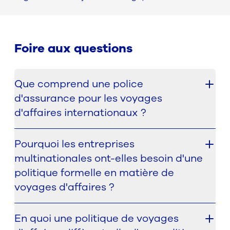
Foire aux questions
Que comprend une police
d'assurance pour les voyages
d'affaires internationaux ?
Une politique en matière de voyages d'affaires
Pourquoi les entreprises
internationaux définit généralement quand les
multinationales ont-elles besoin d'une
voyages d'affaires sont autorisés, quelles règles de
réservation et d'approbation s'appliquent, quelles
politique formelle en matière de
classes de voyage sont autorisées, comment les
voyages d'affaires ?
dépenses sont régies et quelles responsabilités
doivent être assumées par les employés. Elle crée
En l'absence d'une politique de voyage claire, les
En quoi une politique de voyages
un cadre plus clair pour gérer les voyages de
entreprises sont souvent confrontées à des