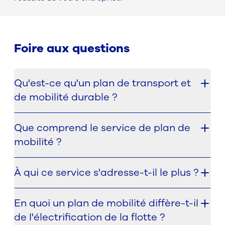
Foire aux questions
Qu'est-ce qu'un plan de transport et
de mobilité durable ?
Un plan de transport et de mobilité durables est
Que comprend le service de plan de
une approche structurée visant à améliorer la
mobilité ?
façon dont les employés et les organisations se
déplacent, dans le but de réduire l'impact sur
Ce service comprend l'élaboration de plans
l'environnement tout en favorisant l'efficacité
À qui ce service s'adresse-t-il le plus ?
complets de mobilité durable adaptés aux besoins
opérationnelle.
de l'organisation. Il peut s'agir de solutions de
Ce service est particulièrement adapté aux
mobilité intelligente, de modes de transport
En quoi un plan de mobilité diffère-t-il
organisations qui souhaitent améliorer leurs
alternatifs, de véhicules écologiques,
de l'électrification de la flotte ?
stratégies de transport tout en réduisant leur
d'optimisation des itinéraires et d'infrastructures