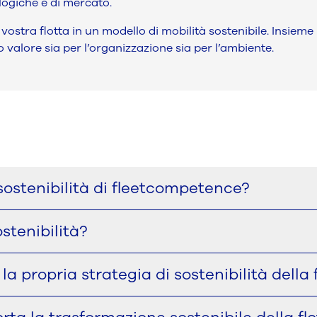
logiche e di mercato.
stra flotta in un modello di mobilità sostenibile. Insieme 
 valore sia per l’organizzazione sia per l’ambiente.
sostenibilità di fleetcompetence?
oni a ridurre le emissioni del parco veicoli e della mobilità
ostenibilità?
i le emissioni della flotta legate agli ESG, la riduzione dell'
ismo sostenibile.
zione dell'impronta di carbonio, l'elettrificazione della flot
propria strategia di sostenibilità della f
uzione delle emissioni, nella pianificazione della transizio
tano al loro modello operativo.
o un'organizzazione deve ridurre le emissioni di CO₂, allin