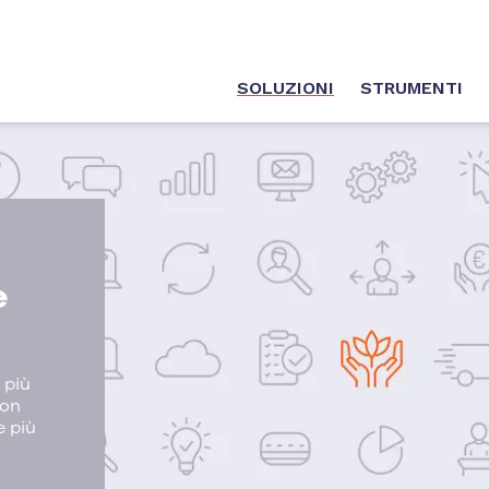
SOLUZIONI
STRUMENTI
e
 più
con
e più
o