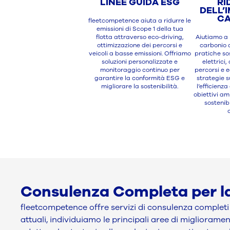
LINEE GUIDA ESG
RI
DELL’
CA
fleetcompetence aiuta a ridurre le
emissioni di Scope 1 della tua
flotta attraverso eco-driving,
Aiutiamo a 
ottimizzazione dei percorsi e
carbonio d
veicoli a basse emissioni. Offriamo
pratiche sos
soluzioni personalizzate e
elettrici,
monitoraggio continuo per
percorsi e e
garantire la conformità ESG e
strategie 
migliorare la sostenibilità.
l’efficienza
obiettivi a
sostenibi
Consulenza Completa per la
fleetcompetence offre servizi di consulenza completi 
attuali, individuiamo le principali aree di miglioram