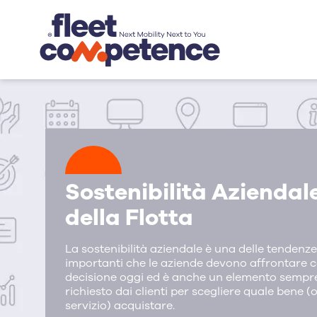
Sostenibilità Aziendal
della Flotta
La sostenibilità aziendale è una delle tendenze
importanti che le aziende devono affrontare 
decisione oggi ed è anche un elemento sempr
richiesto dai clienti per scegliere quale bene (
servizio) acquistare.