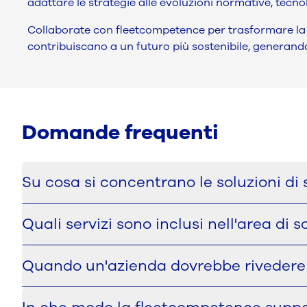
adattare le strategie alle evoluzioni normative, tecno
Collaborate con fleetcompetence per trasformare la vo
contribuiscano a un futuro più sostenibile, generando
Domande frequenti
Su cosa si concentrano le soluzioni di 
L'area Sostenibilità si occupa di aiutare le organizzazi
Quali servizi sono inclusi nell'area di s
obiettivi aziendali a lungo termine. Ciò include aree qual
l'impostazione della ricarica e le strategie di pendolar
L'area Sostenibilità comprende le linee guida ESG, la ridu
Quando un'azienda dovrebbe rivedere la 
Insieme, questi servizi supportano le aziende nella rid
nell'implementazione di soluzioni pratiche che si adat
Una revisione diventa particolarmente importante quand