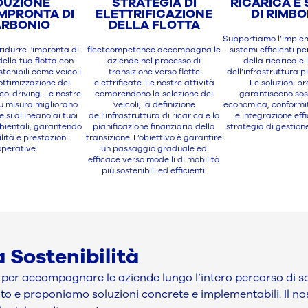
DUZIONE
STRATEGIA DI
RICARICA E 
IMPRONTA DI
ELETTRIFICAZIONE
DI RIMB
RBONIO
DELLA FLOTTA
Supportiamo l’imple
ridurre l'impronta di
fleetcompetence accompagna le
sistemi efficienti pe
ella tua flotta con
aziende nel processo di
della ricarica e 
tenibili come veicoli
transizione verso flotte
dell’infrastruttura 
 ottimizzazione dei
elettrificate. Le nostre attività
Le soluzioni p
co-driving. Le nostre
comprendono la selezione dei
garantiscono sost
su misura migliorano
veicoli, la definizione
economica, conformi
 e si allineano ai tuoi
dell’infrastruttura di ricarica e la
e integrazione eff
mbientali, garantendo
pianificazione finanziaria della
strategia di gestione
lità e prestazioni
transizione. L’obiettivo è garantire
operative.
un passaggio graduale ed
efficace verso modelli di mobilità
più sostenibili ed efficienti.
 Sostenibilità
per accompagnare le aziende lungo l’intero percorso di sost
ento e proponiamo soluzioni concrete e implementabili. Il n