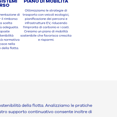
SISTEMI
PIANO DI MOBILITÀ
ORSO
Ottimizziamo le strategie di
mentazione di
trasporto con veicoli ecologici,
r il rimborso
pianificazione dei percorsi e
la scelta
infrastrutture EV, riducendo
più adeguata.
l'impronta di carbonio e i costi.
roposte
Creiamo un piano di mobilità
enibilità
sostenibile che favorisca crescita
tà normativa
e risparmi.
icace nella
 della flotta.
enibilità della flotta. Analizziamo le pratiche
ostro supporto continuativo consente inoltre di