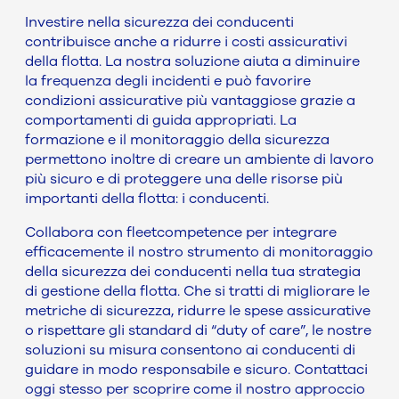
Investire nella sicurezza dei conducenti
contribuisce anche a ridurre i costi assicurativi
della flotta. La nostra soluzione aiuta a diminuire
la frequenza degli incidenti e può favorire
condizioni assicurative più vantaggiose grazie a
comportamenti di guida appropriati. La
formazione e il monitoraggio della sicurezza
permettono inoltre di creare un ambiente di lavoro
più sicuro e di proteggere una delle risorse più
importanti della flotta: i conducenti.
Collabora con fleetcompetence per integrare
efficacemente il nostro strumento di monitoraggio
della sicurezza dei conducenti nella tua strategia
di gestione della flotta. Che si tratti di migliorare le
metriche di sicurezza, ridurre le spese assicurative
o rispettare gli standard di “duty of care”, le nostre
soluzioni su misura consentono ai conducenti di
guidare in modo responsabile e sicuro. Contattaci
oggi stesso per scoprire come il nostro approccio