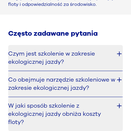
floty i odpowiedzialność za środowisko.
Często zadawane pytania
Czym jest szkolenie w zakresie
ekologicznej jazdy?
Szkolenie w zakresie ekologicznej jazdy to
Co obejmuje narzędzie szkoleniowe w
program skierowany do kierowców, mający na
zakresie ekologicznej jazdy?
celu poprawę efektywności zużycia paliwa i energii
elektrycznej w całej flocie firmowej. Wyposaża
Narzędzie zapewnia interaktywne, oparte na
kierowców w praktyczne techniki, które
W jaki sposób szkolenie z
oprogramowaniu rozwiązanie szkoleniowe, które
zmniejszają zużycie energii i wspierają bardziej
ekologicznej jazdy obniża koszty
pomaga kierowcom rozwijać niezbędne
zrównoważone zachowania podczas jazdy.
umiejętności w zakresie ekologicznej jazdy.
floty?
Obejmuje to takie techniki, jak płynniejsze