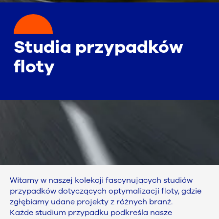
Studia przypadków
floty
Witamy w naszej kolekcji fascynujących studiów
przypadków dotyczących optymalizacji floty, gdzie
zgłębiamy udane projekty z różnych branż.
Każde studium przypadku podkreśla nasze