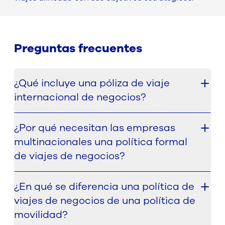
Preguntas frecuentes
¿Qué incluye una póliza de viaje
internacional de negocios?
Una política de viajes de negocios internacionales
¿Por qué necesitan las empresas
suele definir cuándo están permitidos los viajes de
multinacionales una política formal
negocios, qué normas de reserva y aprobación se
aplican, qué clases de viajes están permitidos,
de viajes de negocios?
cómo se rigen los gastos y qué responsabilidades
Sin una política de viajes clara, las empresas se
deben cumplir los empleados. Crea un marco más
¿En qué se diferencia una política de
enfrentan a menudo a decisiones incoherentes,
claro para gestionar los viajes de forma coherente
viajes de negocios de una política de
excepciones incontroladas, responsabilidades de
en todos los países y funciones.
aprobación poco claras y escasa visibilidad de los
movilidad?